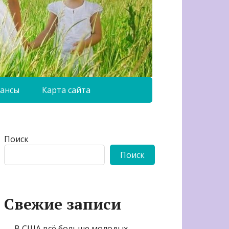
ансы
Карта сайта
Поиск
Поиск
Свежие записи
В США всё больше молодых