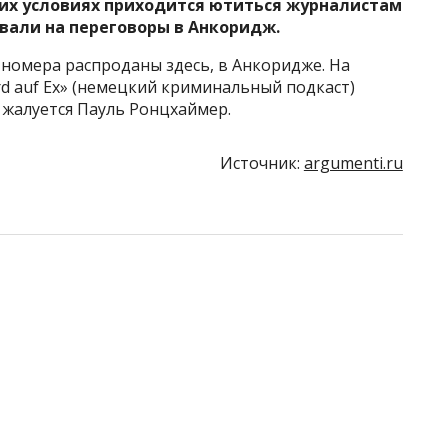
аких условиях приходится ютиться журналистам
звали на переговоры в Анкоридж.
е номера распроданы здесь, в Анкоридже. На
 auf Ex» (немецкий криминальный подкаст)
– жалуется Пауль Ронцхаймер.
Источник:
argumenti.ru